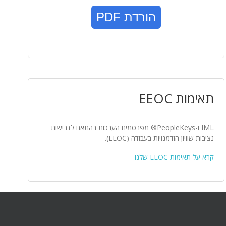
הורדת PDF
תאימות EEOC
IML ו-PeopleKeys® מפרסמים הערכות בהתאם לדרישות
נציבות שוויון הזדמנויות בעבודה (EEOC).
קרא על תאימות EEOC שלנו