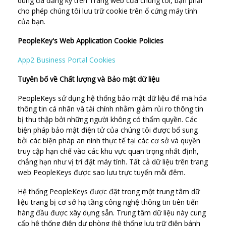
dùng đã đăng ký trên Trang web của chúng tôi, bạn phải
cho phép chúng tôi lưu trữ cookie trên ổ cứng máy tính
của bạn.
PeopleKey's Web Application Cookie Policies
App2 Business Portal Cookies
Tuyên bố về Chất lượng và Bảo mật dữ liệu
PeopleKeys sử dụng hệ thống bảo mật dữ liệu để mã hóa
thông tin cá nhân và tài chính nhằm giảm rủi ro thông tin
bị thu thập bởi những người không có thẩm quyền. Các
biện pháp bảo mật điện tử của chúng tôi được bổ sung
bởi các biện pháp an ninh thực tế tại các cơ sở và quyền
truy cập hạn chế vào các khu vực quan trọng nhất định,
chẳng hạn như vị trí đặt máy tính. Tất cả dữ liệu trên trang
web PeopleKeys được sao lưu trực tuyến mỗi đêm.
Hệ thống PeopleKeys được đặt trong một trung tâm dữ
liệu trang bị cơ sở hạ tầng công nghệ thông tin tiên tiến
hàng đầu được xây dựng sẵn. Trung tâm dữ liệu này cung
cấp hệ thống điện dự phòng (hệ thống lưu trữ điện bánh