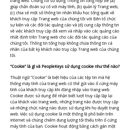
trang web. Chúng tôi sử dụng Thông tin tổng hợp để (a)
giúp chẩn đoán sự cố với máy tính, (b) quản lý Trang web,
(c) chia sẻ một số thông tin nhân khẩu học tổng quát về
khách truy cập Trang web của chúng tôi với Bên tổ chức
sự kiện và các đối tác quảng cáo và (d) cung cấp thông tin
về việc khách truy cập đã xem và nhấp vào các quảng cáo
nhất định trên Trang web cho các đối tác quảng cáo của
chúng tôi. Thông tin tổng hợp không chứa thông tin cá
nhân của bất kỳ khách nào truy cập Trang web của chúng
tôi.
“Cookie” là gì và PeopleKeys sử dụng cookie như thế nào?
Thuật ngữ “Cookie” là biệt hiệu của các tệp tin mà hệ
thống máy tính của trang web có thể gửi vào ổ cứng máy
tính của khách truy cập khi đăng nhập vào trang web.
Cookie được sử dụng để nhận biết lượt truy cập lặp lại
của khách vào trang web, những trang nào được truy cập
và những chức năng nào được sử dụng khi họ duyệt trang
web. Việc sử dụng cookie là một thông lệ phổ biến trên
Internet và chúng chiếm dung lượng tối thiểu trên ổ cứng
máy tính của bạn. Cookie hoạt động bằng cách gán một