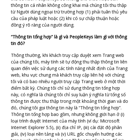
thông tin cá nhân không công khai mà chúng tôi thu thập
từ Người dùng ngoại trừ trường hợp (1) phải tuân thủ yêu
cầu của pháp luật hoặc (2) khi có sự chấp thuận hoặc
đồng ý rõ ràng của người dùng.
“Thông tin tổng hợp” là gì và PeopleKeys làm gì với thông
tin đó?
Thông thường, khi khách truy cập duyệt xem Trang web
của chúng tôi, máy tính sẽ tự động thu thập thông tin liên
quan đến việc sử dụng các tính năng nhất định của Trang
web, khu vực chung mà khách truy cập liên hệ với chúng
tôi và có bao nhiêu người truy cập Trang web ở một thời
điểm bất kỳ. Chúng tôi chỉ sử dụng thông tin tổng hợp
này, có nghĩa là chúng tôi chỉ suy luận ý nghĩa từ tổng số
thông tin được thu thập trong một khoảng thời gian và do
đó, chúng tôi gọi thông tin này là “Thông tin tổng hợp”.
Thông tin tổng hợp bao gồm, nhưng không giới hạn ở (i)
loại trình duyệt Internet của máy tính (ví dụ: Microsoft
Internet Explorer 5.5), (ii) địa chỉ IP, (iii) cài đặt độ phân
giải, (iv) loại nền tảng và (v) URL gốc chuyển hướng các