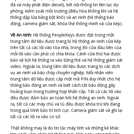
đà và máy phát điện diesel), kết nối thông tin liên lạc dự
phòng, kiểm soát môi trường (điều hòa không khí và hệ
thống dập lửa bằng bột khô) và an ninh (hệ thống báo
động, camera giám sát, khóa thẻ thông minh và cửa kép).
Về An ninh:
Hệ thống PeopleKeys được đặt trong một
trung tâm dữ liệu được trang bị hệ thống an ninh cửa kép
trên tất cả các lối vào tòa nhà, trong đó cửa đầu tiên của
mỗi lối vào cần phải có chìa khóa. Cánh cửa thứ hai được
bảo vệ bởi hệ thống ra vào bằng thẻ và hệ thống giám sát
video. Ngoài ra, trung tâm dữ liệu được trang bị các dịch
vụ an ninh và báo cháy chuyên nghiệp. Mỗi nhân viên
trung tâm dữ liệu được cấp một mã PIN duy nhất cho hệ
thống báo động an ninh và biết cách tắt báo động gây
hoảng loạn trong trường hợp khẩn cấp. Tất cả các lối vào
đều được đảm bảo an toàn bởi hệ thống an ninh. Ngoài
ra, tất cả các máy chủ và tủ đều được khóa trừ khi đang
trong quá trình bảo trì tích cực. Camera giám sát và ghi lại
tất cả các lối ra vào cơ sở.
Thật không may là do tin tặc máy tính và những kẻ khác