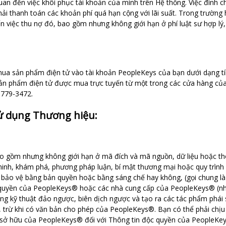
quan đến việc khôi phục tài khoản của mình trên Hệ thống. Việc đình
hải thanh toán các khoản phí quá hạn cộng với lãi suất. Trong trường
ến việc thu nợ đó, bao gồm nhưng không giới hạn ở phí luật sư hợp lý, c
mua sản phẩm điện tử vào tài khoản PeopleKeys của bạn dưới dạng tí
sản phẩm điện tử được mua trực tuyến từ một trong các cửa hàng của
-779-3472.
Sử dụng Thương hiệu:
ao gồm nhưng không giới hạn ở mã đích và mã nguồn, dữ liệu hoặc thô
 minh, khám phá, phương pháp luận, bí mật thương mại hoặc quy trì
bảo vệ bằng bản quyền hoặc bằng sáng chế hay không, (gọi chung là
ộc quyền của PeopleKeys® hoặc các nhà cung cấp của PeopleKeys® (
ụng kỹ thuật đảo ngược, biên dịch ngược và tạo ra các tác phẩm phái 
rừ khi có văn bản cho phép của PeopleKeys®. Bạn có thể phải chịu t
 sở hữu của PeopleKeys® đối với Thông tin độc quyền của PeopleKe