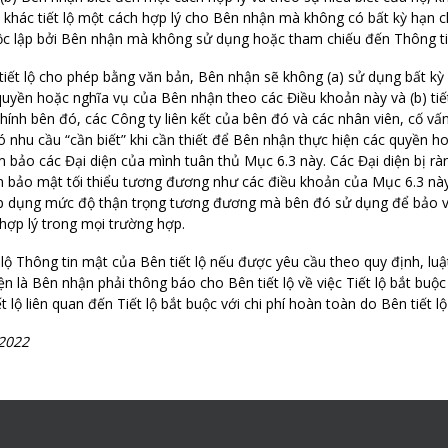
ười khác tiết lộ một cách hợp lý cho Bên nhận mà không có bất kỳ hạ
 độc lập bởi Bên nhận mà không sử dụng hoặc tham chiếu đến Thông tin
iết lộ cho phép bằng văn bản, Bên nhận sẽ không (a) sử dụng bất kỳ 
quyền hoặc nghĩa vụ của Bên nhận theo các Điều khoản này và (b) ti
 chính bên đó, các Công ty liên kết của bên đó và các nhân viên, cố vấ
có nhu cầu “cần biết” khi cần thiết để Bên nhận thực hiện các quyền 
 bảo các Đại diện của mình tuân thủ Mục 6.3 này. Các Đại diện bị rà
ản bảo mật tối thiểu tương đương như các điều khoản của Mục 6.3 này
áp dụng mức độ thận trọng tương đương mà bên đó sử dụng để bảo vệ
ợp lý trong mọi trường hợp.
lộ Thông tin mật của Bên tiết lộ nếu được yêu cầu theo quy định, luậ
 kiện là Bên nhận phải thông báo cho Bên tiết lộ về việc Tiết lộ bắt buộ
t lộ liên quan đến Tiết lộ bắt buộc với chi phí hoàn toàn do Bên tiết lộ
 2022