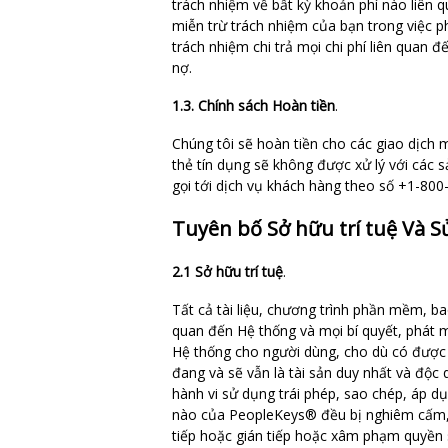
trách nhiệm về bất kỳ khoản phí nào liên 
miễn trừ trách nhiệm của bạn trong việc p
trách nhiệm chi trả mọi chi phí liên quan đ
nợ.
1.3. Chính sách Hoàn tiền
.
Chúng tôi sẽ hoàn tiền cho các giao dịch 
thẻ tín dụng sẽ không được xử lý với các 
gọi tới dịch vụ khách hàng theo số +1-800
Tuyên bố Sở hữu trí tuệ Và 
2.1 Sở hữu trí tuệ
.
Tất cả tài liệu, chương trình phần mềm, b
quan đến Hệ thống và mọi bí quyết, phát
Hệ thống cho người dùng, cho dù có được 
đang và sẽ vẫn là tài sản duy nhất và đ
hành vi sử dụng trái phép, sao chép, áp d
nào của PeopleKeys® đều bị nghiêm cấm, t
tiếp hoặc gián tiếp hoặc xâm phạm quyền