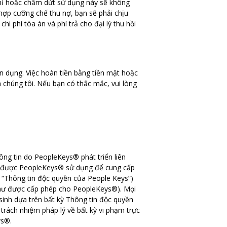
 chỉ hoặc chấm dứt sử dụng này sẽ không
 hợp cưỡng chế thu nợ, bạn sẽ phải chịu
hi phí tòa án và phí trả cho đại lý thu hồi
n dụng. Việc hoàn tiền bằng tiền mặt hoặc
 chúng tôi. Nếu bạn có thắc mắc, vui lòng
ng tin do PeopleKeys® phát triển liên
nh được PeopleKeys® sử dụng để cung cấp
 “Thông tin độc quyền của People Keys”)
như được cấp phép cho PeopleKeys®). Mọi
sinh dựa trên bất kỳ Thông tin độc quyền
rách nhiệm pháp lý về bất kỳ vi phạm trực
ys®.