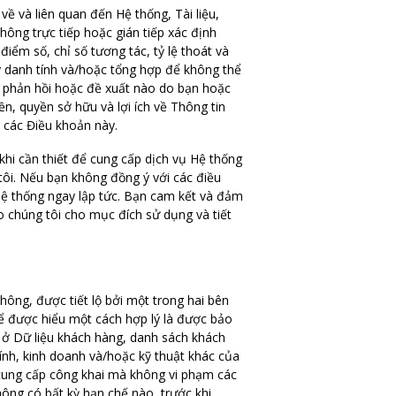
ề và liên quan đến Hệ thống, Tài liệu,
ông trực tiếp hoặc gián tiếp xác định
iểm số, chỉ số tương tác, tỷ lệ thoát và
ủy danh tính và/hoặc tổng hợp để không thể
kỳ phản hồi hoặc đề xuất nào do bạn hoặc
n, quyền sở hữu và lợi ích về Thông tin
o các Điều khoản này.
khi cần thiết để cung cấp dịch vụ Hệ thống
ôi. Nếu bạn không đồng ý với các điều
ệ thống ngay lập tức. Bạn cam kết và đảm
o chúng tôi cho mục đích sử dụng và tiết
hông, được tiết lộ bởi một trong hai bên
hể được hiểu một cách hợp lý là được bảo
n ở Dữ liệu khách hàng, danh sách khách
 chính, kinh doanh và/hoặc kỹ thuật khác của
c cung cấp công khai mà không vi phạm các
hông có bất kỳ hạn chế nào, trước khi