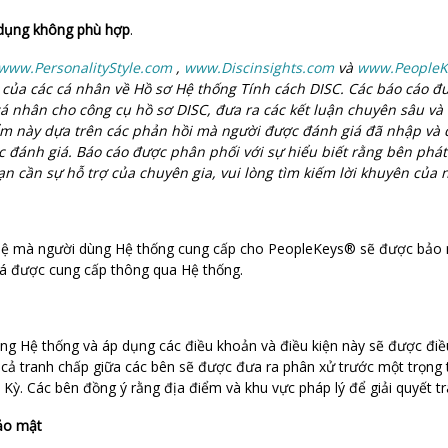
 dụng không phù hợp
.
www.PersonalityStyle.com
,
www.Discinsights.com
và
www.PeopleK
ời của các cá nhân về Hồ sơ Hệ thống Tính cách DISC. Các báo cáo đ
 cá nhân cho công cụ hồ sơ DISC, đưa ra các kết luận chuyên sâu và
m này dựa trên các phản hồi mà người được đánh giá đã nhập và đ
ợc đánh giá. Báo cáo được phân phối với sự hiểu biết rằng bên ph
ạn cần sự hỗ trợ của chuyên gia, vui lòng tìm kiếm lời khuyên của
ên hệ mà người dùng Hệ thống cung cấp cho PeopleKeys® sẽ được bảo
giá được cung cấp thông qua Hệ thống.
ụng Hệ thống và áp dụng các điều khoản và điều kiện này sẽ được điề
 cả tranh chấp giữa các bên sẽ được đưa ra phân xử trước một trọng 
Kỳ. Các bên đồng ý rằng địa điểm và khu vực pháp lý để giải quyết tra
Bảo mật