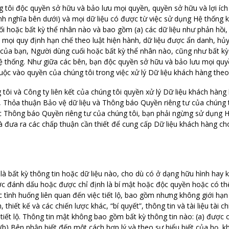
tôi độc quyền sở hữu và bảo lưu mọi quyền, quyền sở hữu và lợi ích v
h nghĩa bên dưới) và mọi dữ liệu có được từ việc sử dụng Hệ thống kh
 hoặc bất kỳ thể nhân nào và bao gồm (a) các dữ liệu như phản hồi, đ
eo mọi quy định hạn chế theo luật hiện hành, dữ liệu được ẩn danh, h
nh của bạn, Người dùng cuối hoặc bất kỳ thể nhân nào, cũng như bất 
 thống. Như giữa các bên, bạn độc quyền sở hữu và bảo lưu mọi quyề
uộc vào quyền của chúng tôi trong việc xử lý Dữ liệu khách hàng the
ôi và Công ty liên kết của chúng tôi quyền xử lý Dữ liệu khách hàng 
, Thỏa thuận Bảo vệ dữ liệu và Thông báo Quyền riêng tư của chúng t
 Thông báo Quyền riêng tư của chúng tôi, bạn phải ngừng sử dụng H
à đưa ra các chấp thuận cần thiết để cung cấp Dữ liệu khách hàng ch
là bất kỳ thông tin hoặc dữ liệu nào, cho dù có ở dạng hữu hình hay k
được đánh dấu hoặc được chỉ định là bí mật hoặc độc quyền hoặc có t
c tình huống liên quan đến việc tiết lộ, bao gồm nhưng không giới hạ
, thiết kế và các chiến lược khác, “bí quyết”, thông tin và tài liệu tài
n tiết lộ. Thông tin mật không bao gồm bất kỳ thông tin nào: (a) đượ
(b) Bên nhận biết đến một cách hợp lý và theo sự hiểu biết của họ, k