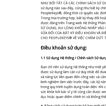
NHƯ BỞI TẤT CẢ CÁC CHÍNH SÁCH SỬ DỤNG
sử dụng nào sau đây, cũng như bất kỳ chí
PeopleKeys®, đồng thời có quyền xác định
Trong mọi trường hợp, bất kỳ thay đổi hoặ
được đăng trên Trang web Hệ thống Ph
SỬ DỤNG, VUI LÒNG KHÔNG NHẤP VÀO 
SỬA ĐỔI CỦA BẤT KỲ ĐIỀU KHOẢN VÀ Đ
CHO PEOPLEKEYS® VỀ VIỆC CHẤM DỨT 
Điều khoản sử dụng:
1.1 Sử dụng Hệ thống / Chính sách Sử dụ
Bạn chỉ nên sử dụng Hệ thống như một yếu 
được sử dụng làm căn cứ duy nhất để đưa 
và năng lực liên quan đến công việc và cầ
kinh nghiệm làm việc trước đây, các kỹ n
trong quy trình tuyển dụng toàn diện. Khi 
sức khỏe bởi bác sĩ y tế cũng cần được xem
dục hoặc quan điểm chính trị và không thể
a.
Bằng cách sử dụng toàn bộ hay một phần