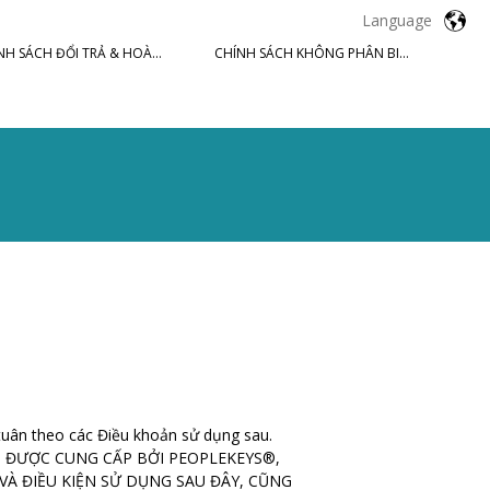
Language
CHÍNH SÁCH ĐỔI TRẢ & HOÀN TIỀN
CHÍNH SÁCH KHÔNG PHÂN BIỆT ĐỐI XỬ
 tuân theo các Điều khoản sử dụng sau.
Ụ ĐƯỢC CUNG CẤP BỞI PEOPLEKEYS®,
 VÀ ĐIỀU KIỆN SỬ DỤNG SAU ĐÂY, CŨNG