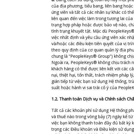
của địa phương, tiểu bang, liên bang hoặ
ứng viên và tất cả các nhân sự khác có th
liên quan đến việc làm trong tương lai của
trạng hợp pháp hoặc được bảo vệ nào, chẳn
tình trạng khuyết tật. Mặc dù PeopleKeys®
việc nhất định và yêu cầu ứng viên xác nhậ
và/hoặc các điều kiện tiên quyết của vị t
theo quy định của cơ quan quản lý địa phươ
chung là “PeopleKeys® Group”) không chịu
Ngoài ra, PeopleKeys® không chịu trách n
khách hàng có thể được liên kết với các c
nại, thiệt hại, tổn thất, trách nhiệm pháp 
gián tiếp từ việc bạn sử dụng Hệ thống, trừ 
suất hoặc hành vi sai trái cố ý của Peopl
1.2. Thanh toán Dịch vụ và Chính sách Ch
Tất cả các khoản phí sử dụng Hệ thống ph
và thuế nào trong vòng bảy (7) ngày kể từ
việc bạn không thanh toán đầy đủ bất kỳ 
trọng các Điều khoản và Điều kiện sử dụn