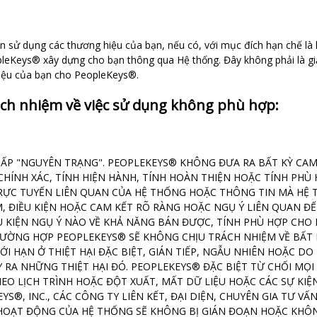
sử dụng các thương hiệu của bạn, nếu có, với mục đích hạn chế là li
leKeys® xây dựng cho bạn thông qua Hệ thống. Đây không phải là gi
hiệu của bạn cho PeopleKeys®.
ch nhiệm về việc sử dụng không phù hợp:
ẤP "NGUYÊN TRẠNG". PEOPLEKEYS® KHÔNG ĐƯA RA BẤT KỲ CAM
 CHÍNH XÁC, TÍNH HIỆN HÀNH, TÍNH HOÀN THIỆN HOẶC TÍNH PHÙ
RỰC TUYẾN LIÊN QUAN CỦA HỆ THỐNG HOẶC THÔNG TIN MÀ HỆ 
M, ĐIỀU KIỆN HOẶC CAM KẾT RÕ RÀNG HOẶC NGỤ Ý LIÊN QUAN
U KIỆN NGỤ Ý NÀO VỀ KHẢ NĂNG BÁN ĐƯỢC, TÍNH PHÙ HỢP CHO
ƯỜNG HỢP PEOPLEKEYS® SẼ KHÔNG CHỊU TRÁCH NHIỆM VỀ BẤT K
HẠN Ở THIỆT HẠI ĐẶC BIỆT, GIÁN TIẾP, NGẪU NHIÊN HOẶC DO
RA NHỮNG THIỆT HẠI ĐÓ. PEOPLEKEYS® ĐẶC BIỆT TỪ CHỐI MỌI
O LỊCH TRÌNH HOẶC ĐỘT XUẤT, MẤT DỮ LIỆU HOẶC CÁC SỰ KI
S®, INC., CÁC CÔNG TY LIÊN KẾT, ĐẠI DIỆN, CHUYÊN GIA TƯ VẤN
OẠT ĐỘNG CỦA HỆ THỐNG SẼ KHÔNG BỊ GIÁN ĐOẠN HOẶC KHÔN