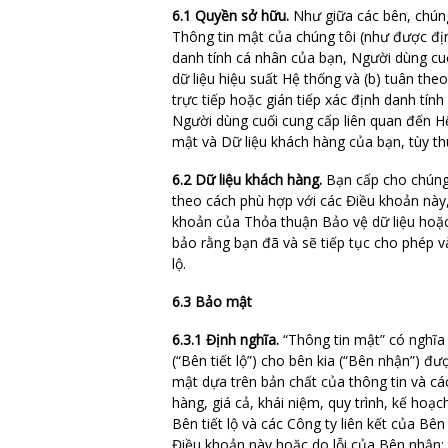
6.1 Quyền sở hữu.
Như giữa các bên, chúng 
Thông tin mật của chúng tôi (như được địn
danh tính cá nhân của bạn, Người dùng cuối
dữ liệu hiệu suất Hệ thống và (b) tuân th
trực tiếp hoặc gián tiếp xác định danh tí
Người dùng cuối cung cấp liên quan đến Hệ
mật và Dữ liệu khách hàng của bạn, tùy th
6.2 Dữ liệu khách hàng.
Bạn cấp cho chúng t
theo cách phù hợp với các Điều khoản này
khoản của Thỏa thuận Bảo vệ dữ liệu hoặc
bảo rằng bạn đã và sẽ tiếp tục cho phép v
lộ.
6.3 Bảo mật
6.3.1 Định nghĩa.
“Thông tin mật” có nghĩa 
(“Bên tiết lộ”) cho bên kia (“Bên nhận”) 
mật dựa trên bản chất của thông tin và cá
hàng, giá cả, khái niệm, quy trình, kế hoạch
Bên tiết lộ và các Công ty liên kết của Bê
Điều khoản này hoặc do lỗi của Bên nhận; 