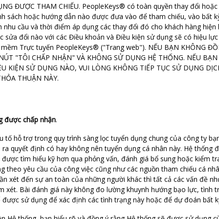
 ĐƯỢC THAM CHIẾU. PeopleKeys® có toàn quyền thay đổi hoặc chỉ
nh sách hoặc hướng dẫn nào được đưa vào để tham chiếu, vào bất kỳ
 nhu cầu và thời điểm áp dụng các thay đổi đó cho khách hàng hiện 
c sửa đổi nào với các Điều khoản và Điều kiện sử dụng sẽ có hiệu lực
ần mềm Trực tuyến PeopleKeys® ("Trang web"). NẾU BẠN KHÔNG Đ
NÚT "TÔI CHẤP NHẬN" VÀ KHÔNG SỬ DỤNG HỆ THỐNG. NẾU BẠN
IỀU KIỆN SỬ DỤNG NÀO, VUI LÒNG KHÔNG TIẾP TỤC SỬ DỤNG DỊ
THỎA THUẬN NÀY.
ng được chấp nhận
.
tố hỗ trợ trong quy trình sàng lọc tuyển dụng chung của công ty bạ
ra quyết định có hay không nên tuyển dụng cá nhân này. Hệ thống đượ
n được tìm hiểu kỹ hơn qua phỏng vấn, đánh giá bổ sung hoặc kiểm tra
ăng theo yêu cầu của công việc cũng như các nguồn tham chiếu cá nh
cần xét đến sự an toàn của những người khác thì tất cả các vấn đề như
 xét. Bài đánh giá này không đo lường khuynh hướng bạo lực, tình trạ
 được sử dụng để xác định các tình trạng này hoặc để dự đoán bất kỳ
 Hệ thống, bạn hiểu rõ và đồng ý rằng Hệ thống sẽ được sử dụng cù