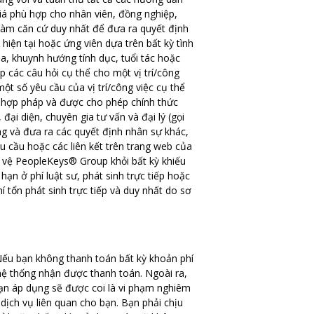
iá phù hợp cho nhân viên, đồng nghiệp,
 làm căn cứ duy nhất để đưa ra quyết định
hiện tại hoặc ứng viên dựa trên bất kỳ tình
a, khuynh hướng tính dục, tuổi tác hoặc
 các câu hỏi cụ thể cho một vị trí/công
ột số yêu cầu của vị trí/công việc cụ thể
à hợp pháp và được cho phép chính thức
ại diện, chuyên gia tư vấn và đại lý (gọi
g và đưa ra các quyết định nhân sự khác,
 cầu hoặc các liên kết trên trang web của
o vệ PeopleKeys® Group khỏi bất kỳ khiếu
hạn ở phí luật sư, phát sinh trực tiếp hoặc
phí tổn phát sinh trực tiếp và duy nhất do sơ
Nếu bạn không thanh toán bất kỳ khoản phí
 hệ thống nhận được thanh toán. Ngoài ra,
ạn áp dụng sẽ được coi là vi phạm nghiêm
ịch vụ liên quan cho bạn. Bạn phải chịu