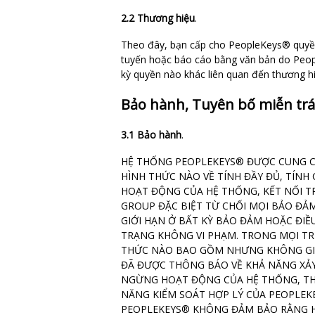
2.2 Thương hiệu
.
Theo đây, bạn cấp cho PeopleKeys® quyền 
tuyến hoặc báo cáo bằng văn bản do Peop
kỳ quyền nào khác liên quan đến thương 
Bảo hành, Tuyên bố miễn trá
3.1 Bảo hành
.
HỆ THỐNG PEOPLEKEYS® ĐƯỢC CUNG C
HÌNH THỨC NÀO VỀ TÍNH ĐẦY ĐỦ, TÍNH
HOẠT ĐỘNG CỦA HỆ THỐNG, KẾT NỐI T
GROUP ĐẶC BIỆT TỪ CHỐI MỌI BẢO ĐẢ
GIỚI HẠN Ở BẤT KỲ BẢO ĐẢM HOẶC ĐIỀ
TRẠNG KHÔNG VI PHẠM. TRONG MỌI TR
THỨC NÀO BAO GỒM NHƯNG KHÔNG GIỚI 
ĐÃ ĐƯỢC THÔNG BÁO VỀ KHẢ NĂNG XẢY 
NGỪNG HOẠT ĐỘNG CỦA HỆ THỐNG, THE
NĂNG KIỂM SOÁT HỢP LÝ CỦA PEOPLEKEY
PEOPLEKEYS® KHÔNG ĐẢM BẢO RẰNG H