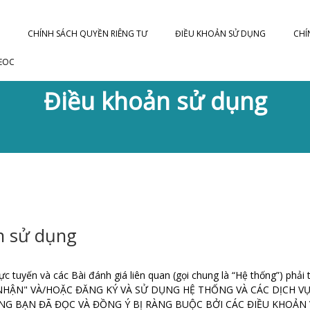
N
CHÍNH SÁCH QUYỀN RIÊNG TƯ
ĐIỀU KHOẢN SỬ DỤNG
EOC
Điều khoản sử dụng
n sử dụng
tuyến và các Bài đánh giá liên quan (gọi chung là “Hệ thống”) phải
NHẬN" VÀ/HOẶC ĐĂNG KÝ VÀ SỬ DỤNG HỆ THỐNG VÀ CÁC DỊCH V
RẰNG BẠN ĐÃ ĐỌC VÀ ĐỒNG Ý BỊ RÀNG BUỘC BỞI CÁC ĐIỀU KHOẢN