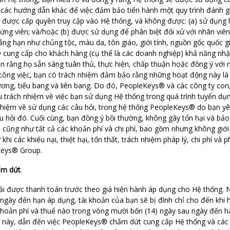
c các hướng dẫn khác để việc đảm bảo tiến hành một quy trình đánh g
ể được cấp quyền truy cập vào Hệ thống, và không được: (a) sử dụng
 ứng viên; và/hoặc (b) được sử dụng để phân biệt đối xử với nhân viên 
g hạn như chủng tộc, màu da, tôn giáo, giới tính, nguồn gốc quốc gi
 cung cấp cho khách hàng (cụ thể là các doanh nghiệp) khả năng nhập
n rằng họ sẵn sàng tuân thủ, thực hiện, chấp thuận hoặc đồng ý với m
rí/công việc, bạn có trách nhiệm đảm bảo rằng những hoạt động này l
ng, tiểu bang và liên bang. Do đó, PeopleKeys® và các công ty con, đ
 trách nhiệm về việc bạn sử dụng Hệ thống trong quá trình tuyển dụn
hiệm về sử dụng các câu hỏi, trong hệ thống PeopleKeys® do bạn yêu
âu hỏi đó. Cuối cùng, bạn đồng ý bồi thường, không gây tổn hại và bả
lý, cũng như tất cả các khoản phí và chi phí, bao gồm nhưng không giới 
khi các khiếu nại, thiệt hại, tổn thất, trách nhiệm pháp lý, chi phí và 
eKeys® Group.
ấm dứt
.
ải được thanh toán trước theo giá hiện hành áp dụng cho Hệ thống. 
 ngày đến hạn áp dụng, tài khoản của bạn sẽ bị đình chỉ cho đến khi
khoản phí và thuế nào trong vòng mười bốn (14) ngày sau ngày đến h
g này, dẫn đến việc PeopleKeys® chấm dứt cung cấp Hệ thống và các d