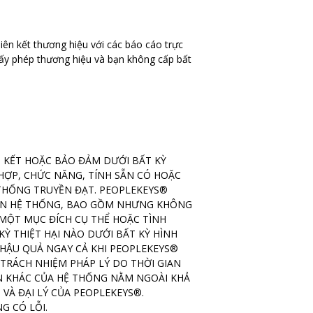
ên kết thương hiệu với các báo cáo trực
ấy phép thương hiệu và bạn không cấp bất
 KẾT HOẶC BẢO ĐẢM DƯỚI BẤT KỲ
 HỢP, CHỨC NĂNG, TÍNH SẴN CÓ HOẶC
THỐNG TRUYỀN ĐẠT. PEOPLEKEYS®
 ĐẾN HỆ THỐNG, BAO GỒM NHƯNG KHÔNG
 MỘT MỤC ĐÍCH CỤ THỂ HOẶC TÌNH
Ỳ THIỆT HẠI NÀO DƯỚI BẤT KỲ HÌNH
 HẬU QUẢ NGAY CẢ KHI PEOPLEKEYS®
 TRÁCH NHIỆM PHÁP LÝ DO THỜI GIAN
ỆN KHÁC CỦA HỆ THỐNG NẰM NGOÀI KHẢ
 VÀ ĐẠI LÝ CỦA PEOPLEKEYS®.
G CÓ LỖI.