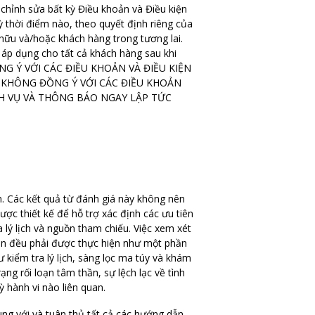
nh sửa bất kỳ Điều khoản và Điều kiện
 thời điểm nào, theo quyết định riêng của
hữu và/hoặc khách hàng trong tương lai.
 áp dụng cho tất cả khách hàng sau khi
ỒNG Ý VỚI CÁC ĐIỀU KHOẢN VÀ ĐIỀU KIỆN
 KHÔNG ĐỒNG Ý VỚI CÁC ĐIỀU KHOẢN
CH VỤ VÀ THÔNG BÁO NGAY LẬP TỨC
n. Các kết quả từ đánh giá này không nên
c thiết kế để hỗ trợ xác định các ưu tiên
 lý lịch và nguồn tham chiếu. Việc xem xét
ân đều phải được thực hiện như một phần
 kiểm tra lý lịch, sàng lọc ma túy và khám
ng rối loạn tâm thần, sự lệch lạc về tình
 hành vi nào liên quan.
ng với và tuân thủ tất cả các hướng dẫn