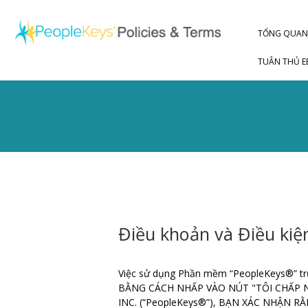
TỔNG QUA
TUÂN THỦ E
Điều khoản và Điều kiệ
Việc sử dụng Phần mềm “PeopleKeys®” trực 
BẰNG CÁCH NHẤP VÀO NÚT "TÔI CHẤP 
INC. (“PeopleKeys®”), BẠN XÁC NHẬN 