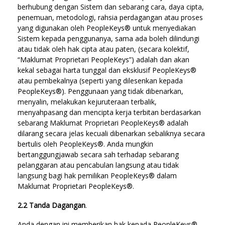
berhubung dengan Sistem dan sebarang cara, daya cipta,
penemuan, metodologi, rahsia perdagangan atau proses
yang digunakan oleh PeopleKeys® untuk menyediakan
Sistem kepada penggunanya, sama ada boleh dilindungi
atau tidak oleh hak cipta atau paten, (secara kolektif,
“Maklumat Proprietari PeopleKeys”) adalah dan akan
kekal sebagai harta tunggal dan eksklusif PeopleKeys®
atau pembekalnya (seperti yang dilesenkan kepada
PeopleKeys®). Penggunaan yang tidak dibenarkan,
menyalin, melakukan kejuruteraan terbalik,
menyahpasang dan mencipta kerja terbitan berdasarkan
sebarang Maklumat Proprietari PeopleKeys® adalah
dilarang secara jelas kecuali dibenarkan sebaliknya secara
bertulis oleh PeopleKeys®. Anda mungkin
bertanggungjawab secara sah terhadap sebarang
pelanggaran atau pencabulan langsung atau tidak
langsung bagi hak pemilikan PeopleKeys® dalam
Maklumat Proprietari PeopleKeys®.
2.2 Tanda Dagangan
.
Anda dengan ini memberikan hak kepada PeopleKeys®