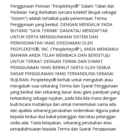
Penggunaan Perisian “PeopleKeys®” Dalam Talian dan
Penilaian Yang Berkaitan (secara kolektif dirujuk sebagai
“Sistem”) adalah tertakluk pada penerimaan Terma
Penggunaan yang berikut. DENGAN MENGKLIK PADA
BUTANG "SAYA TERIMA" DAN/ATAU MENDAFTAR
UNTUK SERTA MENGGUNAKAN SISTEM DAN
PERKHIDMATAN YANG DISEDIAKAN OLEH
PEOPLEKEYS®, INC. (“PeopleKeys®”), ANDA MENGAKUI
BAHAWA ANDA TELAH MEMBACA DAN BERSETUJU
UNTUK TERIKAT DENGAN TERMA DAN SYARAT
PENGGUNAAN YANG BERIKUT SERTA OLEH SEMUA
DASAR PENGGUNAAN YANG TERKANDUNG SEBAGAI
RUJUKAN. PeopleKeys® berhak untuk mengubah atau
mengubah suai sebarang Terma dan Syarat Penggunaan
yang berikut dan sebarang dasar atau garis panduan yang
terkandung sebagai rujukan, pada bila-bila masa dengan
budi bicara mutlaknya dan untuk menentukan sama ada
dan apabila sebarang perubahan sedemikian diguna pakai
kepada kedua-dua bakal pelanggan dan/atau pelanggan
sedia ada. Tiada kelayakan, sebarang perubahan atau
pengubahsuaian kepada Terma dan Syarat Penggunaan