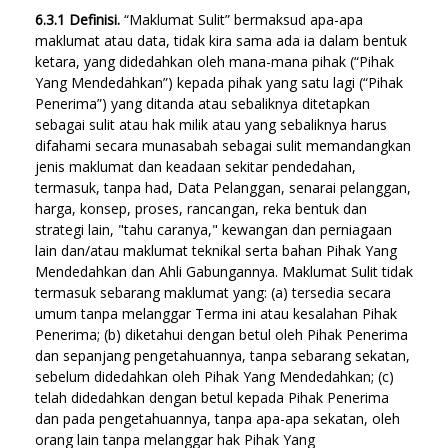
6.3.1 Definisi.
“Maklumat Sulit” bermaksud apa-apa
maklumat atau data, tidak kira sama ada ia dalam bentuk
ketara, yang didedahkan oleh mana-mana pihak (“Pihak
Yang Mendedahkan”) kepada pihak yang satu lagi (“Pihak
Penerima”) yang ditanda atau sebaliknya ditetapkan
sebagai sulit atau hak milik atau yang sebaliknya harus
difahami secara munasabah sebagai sulit memandangkan
jenis maklumat dan keadaan sekitar pendedahan,
termasuk, tanpa had, Data Pelanggan, senarai pelanggan,
harga, konsep, proses, rancangan, reka bentuk dan
strategi lain, "tahu caranya," kewangan dan perniagaan
lain dan/atau maklumat teknikal serta bahan Pihak Yang
Mendedahkan dan Ahli Gabungannya. Maklumat Sulit tidak
termasuk sebarang maklumat yang: (a) tersedia secara
umum tanpa melanggar Terma ini atau kesalahan Pihak
Penerima; (b) diketahui dengan betul oleh Pihak Penerima
dan sepanjang pengetahuannya, tanpa sebarang sekatan,
sebelum didedahkan oleh Pihak Yang Mendedahkan; (c)
telah didedahkan dengan betul kepada Pihak Penerima
dan pada pengetahuannya, tanpa apa-apa sekatan, oleh
orang lain tanpa melanggar hak Pihak Yang